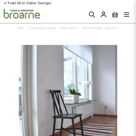
Frakt 89 kr (Gäller Sverige)
Hem
Inredning & Design
Plastmattor
Plastmatta Åre - brun/vit