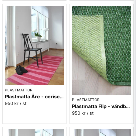
PLASTMATTOR
Plastmatta Åre - cerise/rosa
PLASTMATTOR
950 kr
/ st
Plastmatta Flip - vändbar grön/ljusgrön
950 kr
/ st