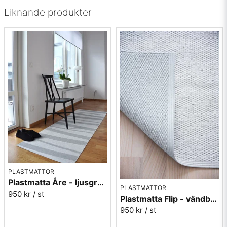
Liknande produkter
PLASTMATTOR
Plastmatta Åre - ljusgrå/vit
PLASTMATTOR
950 kr
/ st
Plastmatta Flip - vändbar vit/grå
950 kr
/ st