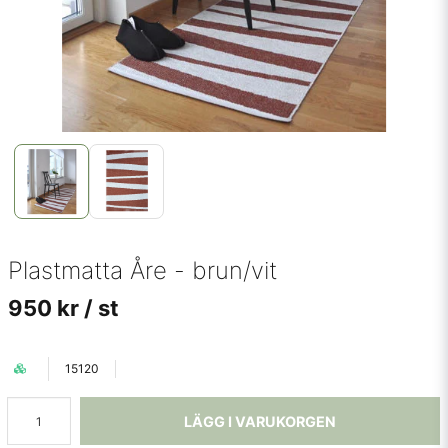
Plastmatta Åre - brun/vit
950 kr
/ st
15120
LÄGG I VARUKORGEN