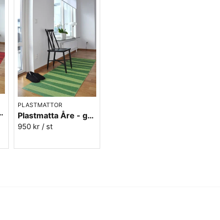
PLASTMATTOR
Åre - röd/vinröd
Plastmatta Åre - grön
950 kr
/ st