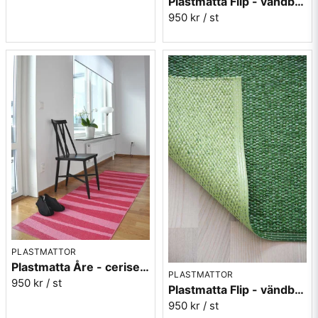
Plastmatta Flip - vändbar vit/grå
950 kr
/ st
PLASTMATTOR
Plastmatta Åre - cerise/rosa
PLASTMATTOR
950 kr
/ st
Plastmatta Flip - vändbar grön/ljusgrön
950 kr
/ st