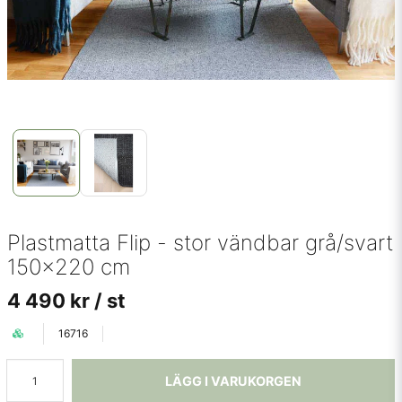
Plastmatta Flip - stor vändbar grå/svart
150x220 cm
4 490 kr
/ st
16716
LÄGG I VARUKORGEN