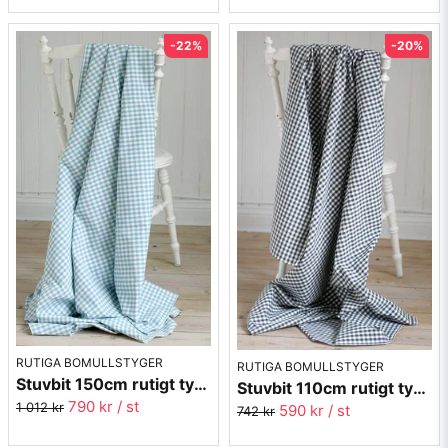
-22%
-20%
RUTIGA BOMULLSTYGER
RUTIGA BOMULLSTYGER
Stuvbit 150cm rutigt tyg - turkos Margaretaruta
Stuvbit 110cm rutigt tyg - svart Margaretaruta
790 kr
/ st
1 012 kr
590 kr
/ st
742 kr