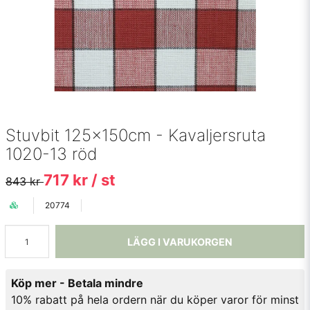
Stuvbit 125x150cm - Kavaljersruta
1020-13 röd
717 kr
/ st
843 kr
20774
LÄGG I VARUKORGEN
Köp mer - Betala mindre
10% rabatt på hela ordern när du köper varor för minst