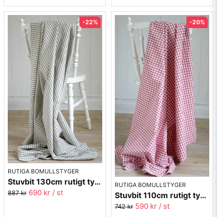
-22%
-20%
RUTIGA BOMULLSTYGER
Stuvbit 130cm rutigt tyg - beige Margaretaruta
RUTIGA BOMULLSTYGER
690 kr
/ st
887 kr
Stuvbit 110cm rutigt tyg - rosa Margaretaruta
590 kr
/ st
742 kr