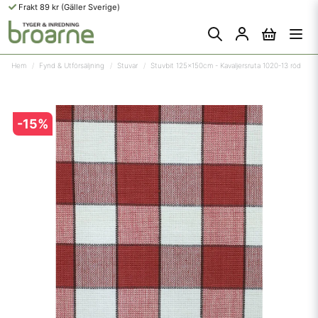
Frakt 89 kr (Gäller Sverige)
Hem
Fynd & Utförsäljning
Stuvar
Stuvbit 125x150cm - Kavaljersruta 1020-13 röd
-
15
%