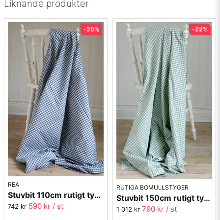
Liknande produkter
-20%
-22%
REA
RUTIGA BOMULLSTYGER
Stuvbit 110cm rutigt tyg - blå Margaretaruta
Stuvbit 150cm rutigt tyg - grön Margaretaruta
590 kr
/ st
742 kr
790 kr
/ st
1 012 kr