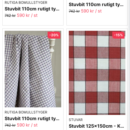
RUTIGA BOMULLSTYGER
Stuvbit 110cm rutigt tyg - svart Margaretaruta
Stuvbit 110cm rutigt tyg - rosa Margaretaruta
590 kr
/ st
742 kr
590 kr
/ st
742 kr
-20%
-15%
RUTIGA BOMULLSTYGER
Stuvbit 110cm rutigt tyg - lila Margaretaruta
STUVAR
590 kr
/ st
742 kr
Stuvbit 125x150cm - Kavaljersruta 1020-13 röd