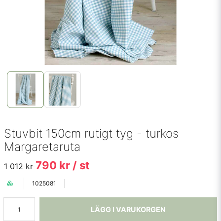
Stuvbit 150cm rutigt tyg - turkos
Margaretaruta
790 kr
/ st
1 012 kr
1025081
LÄGG I VARUKORGEN