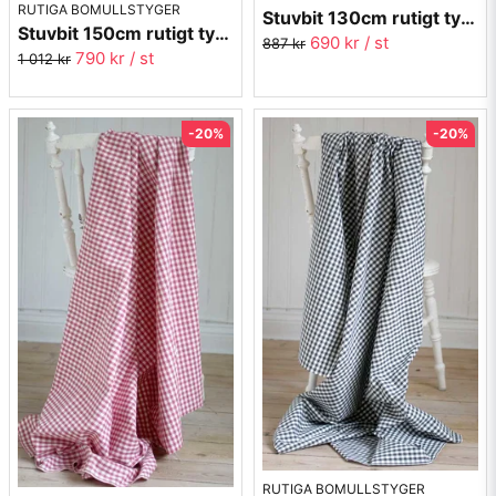
RUTIGA BOMULLSTYGER
Stuvbit 130cm rutigt tyg - beige Margaretaruta
Stuvbit 150cm rutigt tyg - grön Margaretaruta
690 kr
/ st
887 kr
790 kr
/ st
1 012 kr
-20%
-20%
RUTIGA BOMULLSTYGER