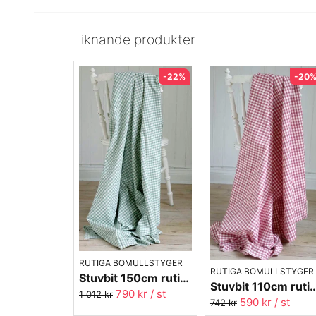
Liknande produkter
-22%
-20
RUTIGA BOMULLSTYGER
RUTIGA BOMULLSTYGER
Stuvbit 150cm rutigt tyg - grön Margaretaruta
Stuvbit 110cm rutigt tyg - rosa
790 kr
/ st
1 012 kr
590 kr
/ st
742 kr