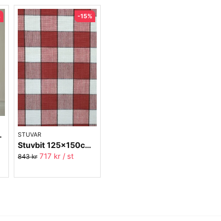
%
-15%
 Margaretaruta
STUVAR
Stuvbit 125x150cm - Kavaljersruta 1020-13 röd
717 kr
/ st
843 kr