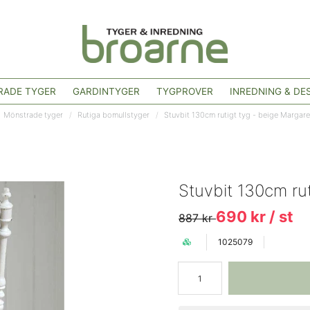
ADE TYGER
GARDINTYGER
TYGPROVER
INREDNING & DE
Mönstrade tyger
Rutiga bomullstyger
Stuvbit 130cm rutigt tyg - beige Margare
Stuvbit 130cm rut
690 kr
/ st
887 kr
1025079