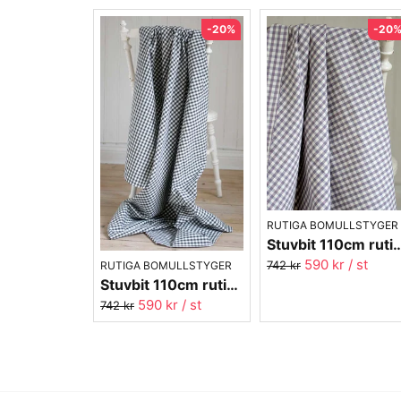
-20%
-20
RUTIGA BOMULLSTYGER
Stuvbit 110cm rutigt tyg - lila
590 kr
/ st
742 kr
RUTIGA BOMULLSTYGER
Stuvbit 110cm rutigt tyg - svart Margaretaruta
590 kr
/ st
742 kr