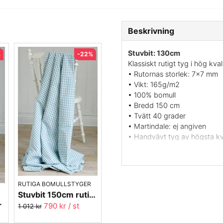
Beskrivning
Stuvbit: 130cm
%
-22%
Klassiskt rutigt tyg i hög kv
• Rutornas storlek: 7x7 mm
• Vikt: 165g/m2
• 100% bomull
• Bredd 150 cm
• Tvätt 40 grader
• Martindale: ej angiven
• Handvävt tyg av högsta kva
• Färg: Beige
RUTIGA BOMULLSTYGER
Stuvbit 150cm rutigt tyg - turkos Margaretaruta
 Margaretaruta
790 kr
/ st
1 012 kr