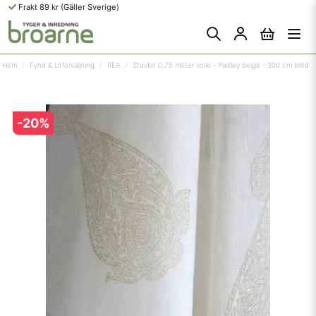
Frakt 89 kr (Gäller Sverige)
Hem
Fynd & Utförsäljning
REA
Stuvbit 0,75 meter voile - Paisley beige - 300 cm bred
-
20
%