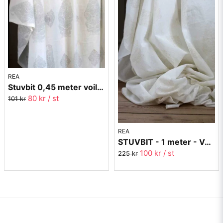
REA
Stuvbit 0,45 meter voile - Paisley grå - 300 cm bred
80 kr
/ st
101 kr
REA
STUVBIT - 1 meter - Voile Paisley Beige - 300 cm bred
100 kr
/ st
225 kr