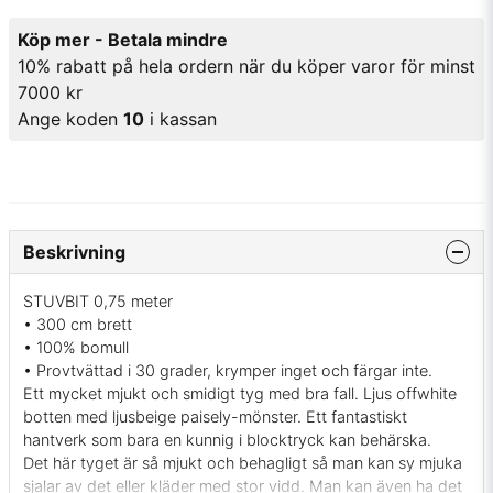
Köp mer - Betala mindre
10% rabatt på hela ordern när du köper varor för minst
7000 kr
Ange koden
10
i kassan
Beskrivning
STUVBIT 0,75 meter
• 300 cm brett
• 100% bomull
• Provtvättad i 30 grader, krymper inget och färgar inte.
Ett mycket mjukt och smidigt tyg med bra fall. Ljus offwhite
botten med ljusbeige paisely-mönster. Ett fantastiskt
hantverk som bara en kunnig i blocktryck kan behärska.
Det här tyget är så mjukt och behagligt så man kan sy mjuka
sjalar av det eller kläder med stor vidd. Man kan även ha det