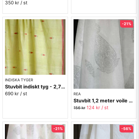
350 kr
/ st
-21%
INDISKA TYGER
Stuvbit indiskt tyg - 2,7 meter nr.9
690 kr
/ st
REA
Stuvbit 1,2 meter voile - Pendel grå - 150 cm bred
124 kr
/ st
156 kr
-21%
-56%