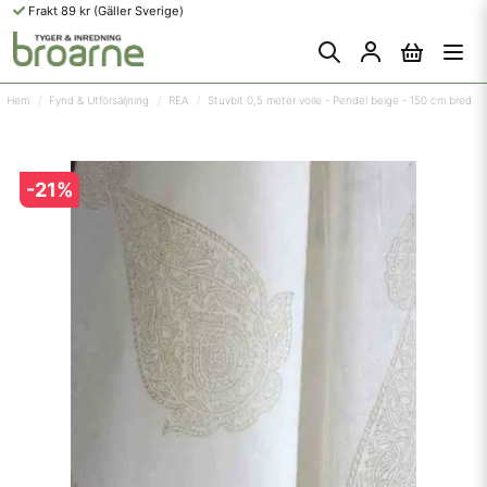
Frakt 89 kr (Gäller Sverige)
Hem
Fynd & Utförsäljning
REA
Stuvbit 0,5 meter voile - Pendel beige - 150 cm bred
-
21
%