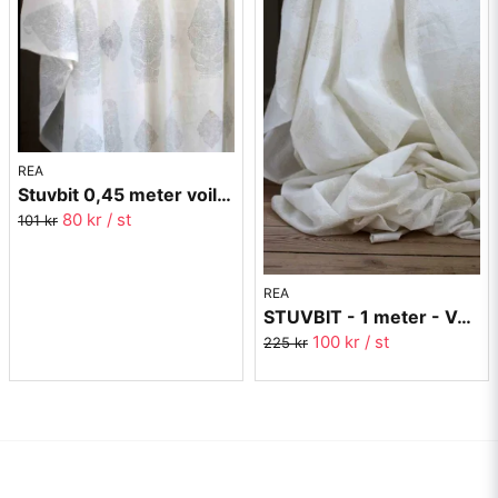
REA
Stuvbit 0,45 meter voile - Paisley grå - 300 cm bred
80 kr
/ st
101 kr
REA
STUVBIT - 1 meter - Voile Paisley Beige - 300 cm bred
100 kr
/ st
225 kr