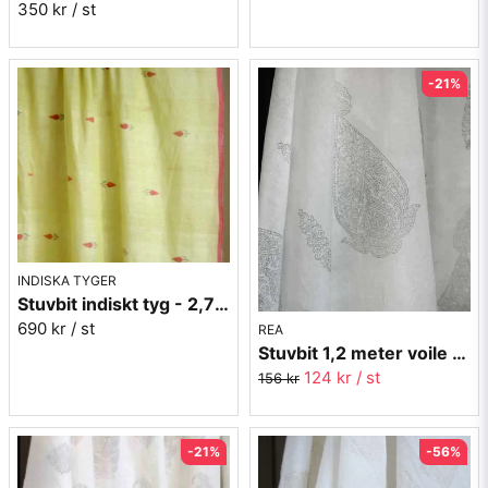
350 kr
/ st
-21%
INDISKA TYGER
Stuvbit indiskt tyg - 2,7 meter nr.9
690 kr
/ st
REA
Stuvbit 1,2 meter voile - Pendel grå - 150 cm bred
124 kr
/ st
156 kr
-21%
-56%