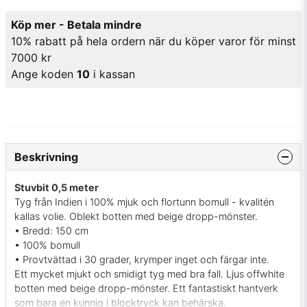
Köp mer - Betala mindre
10% rabatt på hela ordern när du köper varor för minst
7000 kr
Ange koden
10
i kassan
Beskrivning
Stuvbit 0,5 meter
Tyg från Indien i 100% mjuk och flortunn bomull - kvalitén
kallas volie. Oblekt botten med beige dropp-mönster.
• Bredd: 150 cm
• 100% bomull
• Provtvättad i 30 grader, krymper inget och färgar inte.
Ett mycket mjukt och smidigt tyg med bra fall. Ljus offwhite
botten med beige dropp-mönster. Ett fantastiskt hantverk
som bara en kunnig i blocktryck kan behärska.