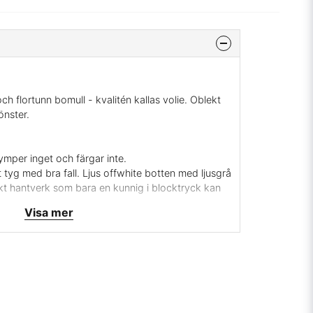
ch flortunn bomull - kvalitén kallas volie. Oblekt
nster.
ymper inget och färgar inte.
 tyg med bra fall. Ljus offwhite botten med ljusgrå
kt hantverk som bara en kunnig i blocktryck kan
Visa mer
 behagligt så man kan sy mjuka sjalar av det eller
n även ha det som tunna gardiner, trycket går
r ser det nästan lika bra ut på avigan. Mycket
 helt tryckt för hand med träblock så det kan
det så charmerande. Något liknande skulle vi inte
mligt pris.