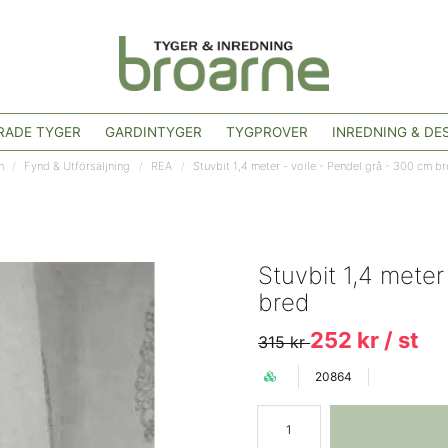
ADE TYGER
GARDINTYGER
TYGPROVER
INREDNING & DE
m
Fynd & Utförsäljning
REA
Stuvbit 1,4 meter - voile - Pendel grå - 300 cm b
Stuvbit 1,4 meter
bred
252 kr
/ st
315 kr
20864