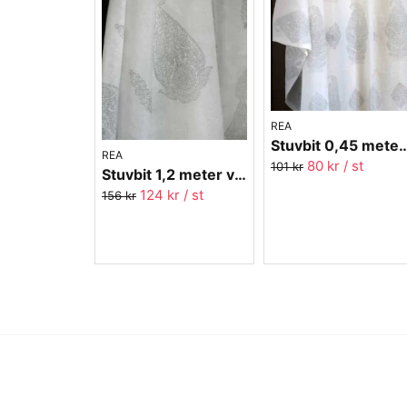
REA
Stuvbit 0,45 meter voile - Paisley g
REA
80 kr
/ st
101 kr
Stuvbit 1,2 meter voile - Pendel grå - 150 cm bred
124 kr
/ st
156 kr