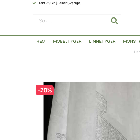
Frakt 89 kr (Gäller Sverige)
HEM
MÖBELTYGER
LINNETYGER
MÖNSTR
He
-
20
%