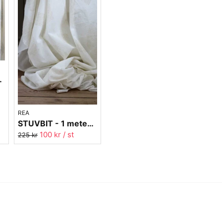
rå - 300 cm bred
REA
STUVBIT - 1 meter - Voile Paisley Beige - 300 cm bred
100 kr
/ st
225 kr