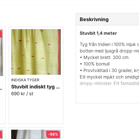
Beskrivning
Stuvbit 1,4
meter
%
Tyg från Indien i 100% mjuk o
botten med ljusgrå dropp-mö
• Mycket brett: 300 cm
• 100% bomull
• Provtvättad i 30 grader, kr
Ett mycket mjukt och smidigt
INDISKA TYGER
dropp-mönster. Ett fantastis
Stuvbit indiskt tyg - 2,7 meter nr.9
ile - Paisley grå - 150 cm bred
behärska.
690 kr
/ st
Det här tyget är så mjukt och
kläder med stor vidd. Man ka
igenom på baksidan och därfö
läckert att drapera! Tyget är
variera lite, men det är gör 
kunna tillverka i Sverige till ri
%
-56%