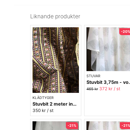
Liknande produkter
-20
STUVAR
Stuvbit 3,75m - vo
372 kr
/ st
465 kr
KLÄDTYGER
Stuvbit 2 meter indisk bomull - gul-röd
350 kr
/ st
-21%
-21