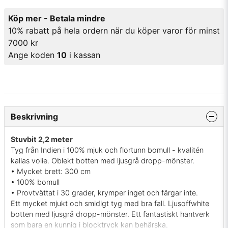
Köp mer - Betala mindre
10% rabatt på hela ordern när du köper varor för minst
7000 kr
Ange koden
10
i kassan
Beskrivning
Stuvbit 2,2 meter
Tyg från Indien i 100% mjuk och flortunn bomull - kvalitén
kallas volie. Oblekt botten med ljusgrå dropp-mönster.
• Mycket brett: 300 cm
• 100% bomull
• Provtvättat i 30 grader, krymper inget och färgar inte.
Ett mycket mjukt och smidigt tyg med bra fall. Ljusoffwhite
botten med ljusgrå dropp-mönster. Ett fantastiskt hantverk
som bara en kunnig i blocktryck kan behärska.