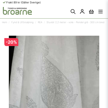
Frakt 89 kr (Gäller Sverige)
Hem
Fynd & Utförsäljning
REA
Stuvbit 2,2 meter - voile - Pendel grå - 300 cm bred
-
20
%