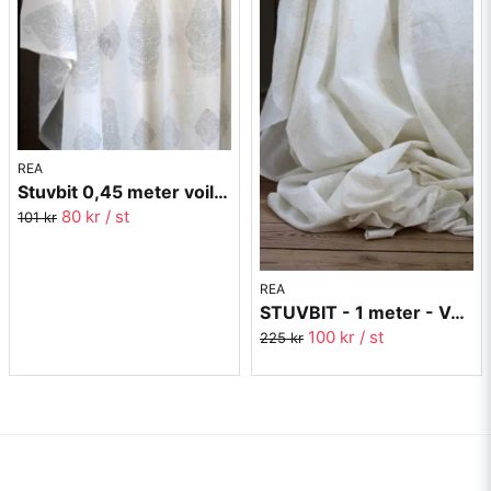
REA
Stuvbit 0,45 meter voile - Paisley grå - 300 cm bred
80 kr
/ st
101 kr
REA
STUVBIT - 1 meter - Voile Paisley Beige - 300 cm bred
100 kr
/ st
225 kr