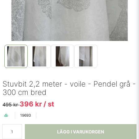
Stuvbit 2,2 meter - voile - Pendel grå -
300 cm bred
396 kr
/ st
495 kr
19693
LÄGG I VARUKORGEN