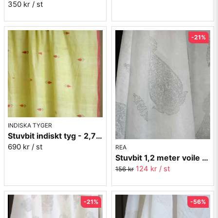
350 kr
/ st
-21%
INDISKA TYGER
Stuvbit indiskt tyg - 2,7 meter nr.9
690 kr
/ st
REA
Stuvbit 1,2 meter voile - Pendel grå - 150 cm bred
124 kr
/ st
156 kr
-21%
-56%