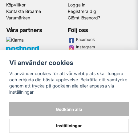
Köpvillkor
Logga in
Kontakta Broarne
Registrera dig
Varumärken
Glömt lösenord?
Våra partners
Följ oss
Facebook
Instagram
Youtube
Vi använder cookies
Broarne AB
Vi använder cookies för att vår webbplats skall fungera
© Copyright
och erbjuda dig bästa upplevelse. Bekräfta ditt samtycke
genom att trycka på godkänn alla eller anpassa via
inställningar
Godkänn alla
Inställningar