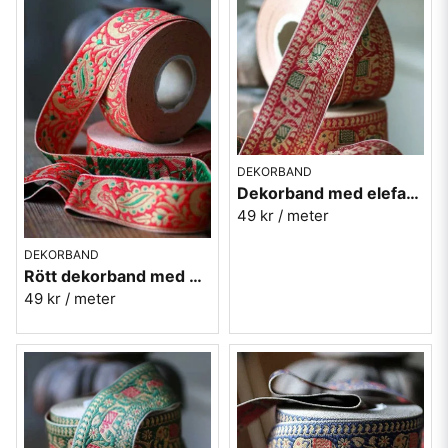
DEKORBAND
Dekorband med elefanter på rad - röd
49 kr
/ meter
DEKORBAND
Rött dekorband med påfåglar - 3cm
49 kr
/ meter