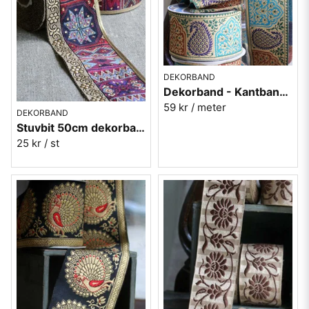
DEKORBAND
Dekorband - Kantband i textil Nr 85
59 kr
/ meter
DEKORBAND
Stuvbit 50cm dekorband i textil Nr 87
25 kr
/ st