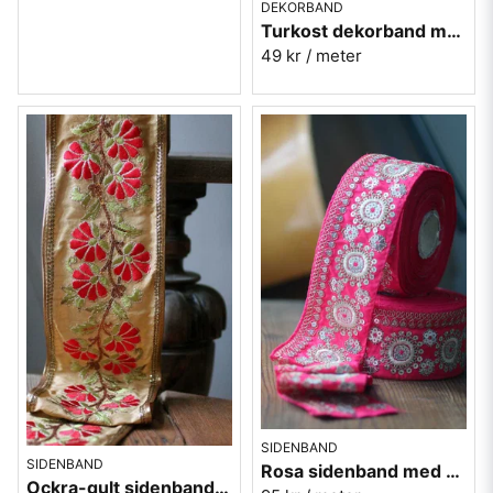
DEKORBAND
Turkost dekorband med påfåglar - 3cm
49 kr
/ meter
SIDENBAND
SIDENBAND
Rosa sidenband med silverbroderi 6,5cm
Ockra-gult sidenband med röda blommor 11,5cm