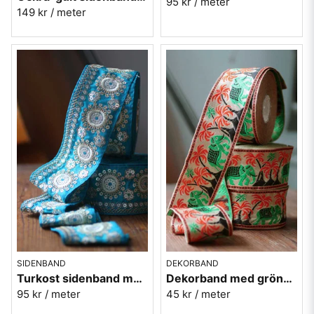
95 kr
/ meter
149 kr
/ meter
SIDENBAND
DEKORBAND
Turkost sidenband med silverbroderi 6,5cm
Dekorband med gröna elefanter - 6 cm
95 kr
/ meter
45 kr
/ meter