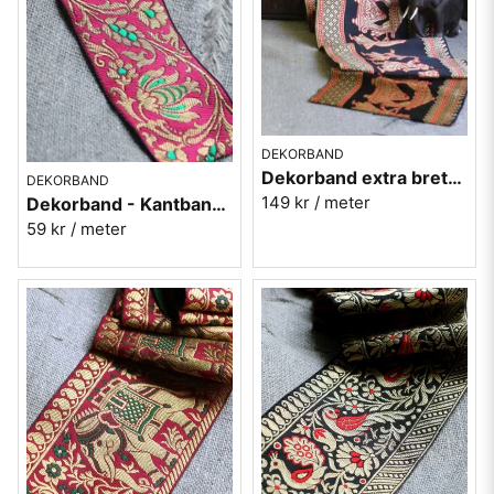
DEKORBAND
Dekorband extra brett - Kantband i textil Nr 60
DEKORBAND
149 kr
/ meter
Dekorband - Kantband i textil Nr 61
59 kr
/ meter