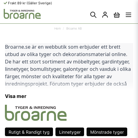
Frakt 89 kr (Gäller Sverige)
Hem
Broarne AB
Broarne.se är en webbutik som erbjuder ett brett 
utbud av olika tyger och dekorationsmaterial online. 
De har ett stort sortiment av möbeltyger, gardintyger, 
linnetyger, bomullstyger, galontyger och vaxduk i olika 
färger, mönster och kvaliteter för alla typer av 
inredningsprojekt. Förutom tyger erbjuder de också 
dekorplast och dekorband för att göra dina 
Visa mer
heminredningsprojekt ännu mer personliga.
Broarne.se har fokus på att erbjuda hög kvalitet på 
alla sina produkter till konkurrenskraftiga priser. De 
arbetar med pålitliga leverantörer och tillverkare för 
Rutigt & Randigt tyg
Linnetyger
Mönstrade tyger
att säkerställa att kunderna får produkter av högsta 