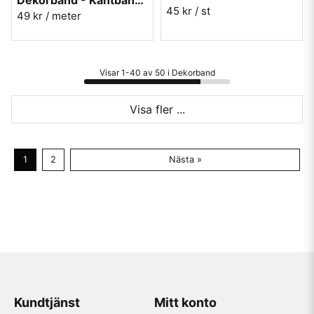
Dekorband - Kantband i textil Nr 51
45 kr
/ st
49 kr
/ meter
Visar 1-40 av 50 i Dekorband
Visa fler ...
1
2
Nästa »
Kundtjänst
Mitt konto