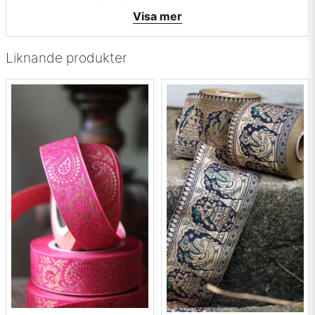
Med det här bandet kan du dekorera massor av saker ex:
Visa mer
kläder, gardiner, lampskärmar, sy armband, kuddar blir fina
med ett band påsytt. Det finns ingen gräns för vad man kan
ha vackra band till, vi har kunder som köper band bara för
Liknande produkter
att ha den och titta på. Gör någon glad som gillar att sy och
skapa, kan inte blir fel.
Vill du ha en provbit? maila mig på
info@broarne.se