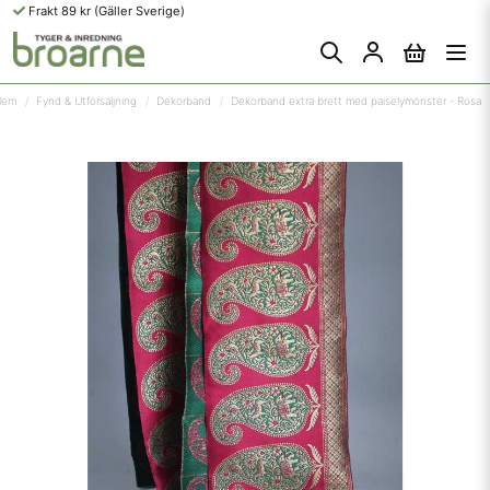
Frakt 89 kr (Gäller Sverige)
Hem
Fynd & Utförsäljning
Dekorband
Dekorband extra brett med paiselymönster - Rosa