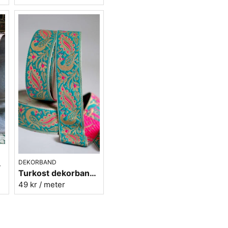
Med det här bandet kan du de
kläder som du måste handtvä
hundhalsband (när hunden ska
påsytt. Det finns ingen ände
som köper band bara för att 
Gör någon glad som gillar att
Siden är lite lyxigt och du
broderier. Är du en modefant
att använda våra band på oli
skapelser.
DEKORBAND
 Nr 52
Turkost dekorband med påfåglar - 3cm
49 kr
/ meter