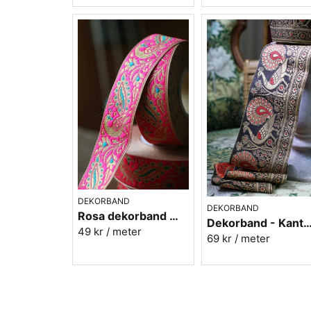
DEKORBAND
DEKORBAND
Rosa dekorband med påfåglar - 3cm
Dekorband - Kantband i textil
49 kr
/ meter
69 kr
/ meter