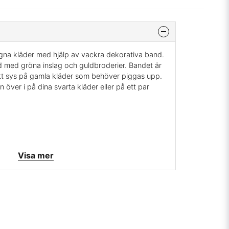
egna kläder med hjälp av vackra dekorativa band.
nd med gröna inslag och guldbroderier. Bandet är
ätt sys på gamla kläder som behöver piggas upp.
 över i på dina svarta kläder eller på ett par
rönt
Visa mer
s
 i Indien och småfel kan förekomma, man får vara
d, klippa av trådar och ha överseende med om det
ljett på något ställe. Bandet är mycket vackert och