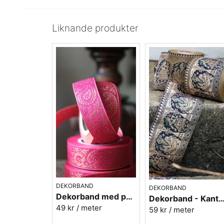
Liknande produkter
DEKORBAND
DEKORBAND
Dekorband med paisely - rosa
Dekorband - Kantband i textil
49 kr
/ meter
59 kr
/ meter