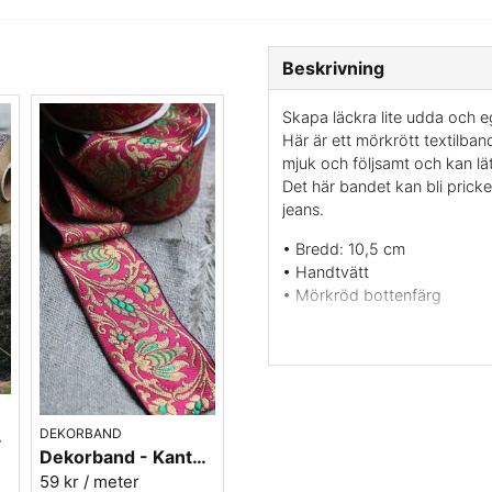
Beskrivning
Skapa läckra lite udda och 
Här är ett mörkrött textilba
mjuk och följsamt och kan l
Det här bandet kan bli pricken
jeans.
• Bredd: 10,5 cm
• Handtvätt
• Mörkröd bottenfärg
• Broderier i guld och mörkg
• Smidigt band som kan vika
• Metervara
Det här bandet är tillverkat
lite händig och fästa en trå
DEKORBAND
 Nr 40
fattas en liten pärla eller pa
Dekorband - Kantband i textil Nr 61
dekorativt.
59 kr
/ meter