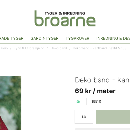
ADE TYGER
GARDINTYGER
TYGPROVER
INREDNING & DE
Hem
Fynd & Utförsäljning
Dekorband
Dekorband - Kantband i textil Nr 53
Dekorband - Kant
69 kr
/ meter
19510