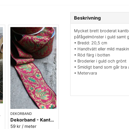
Beskrivning
Mycket brett broderat kantb
påfågelmönster i guld samt g
• Bredd: 20,5 cm
• Handtvätt eller mild maskint
• Röd färg i botten
• Broderier i guld och grönt
• Smidigt band som går bra a
• Metervara
Med det här bandet kan du de
lampskärmar, sy armband, kud
gräns för vad man kan ha vac
för att ha den och titta på. 
inte blir fel.
DEKORBAND
 Nr 40
Dekorband - Kantband i textil Nr 61
Vill du ha en provbit? maila 
59 kr
/ meter