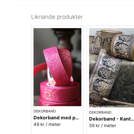
Liknande produkter
DEKORBAND
DEKORBAND
Dekorband med paisely - rosa
Dekorband - Kantband i textil
49 kr
/ meter
59 kr
/ meter