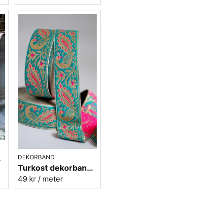
DEKORBAND
 Nr 52
Turkost dekorband med påfåglar - 3cm
49 kr
/ meter