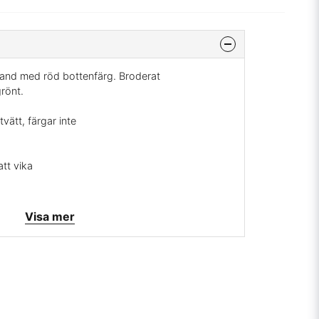
and med röd bottenfärg. Broderat
rönt.
vätt, färgar inte
tt vika
korera massor av saker ex: kläder, gardiner,
Visa mer
dar blir fina med ett band påsytt. Det finns ingen
kra band till, vi har kunder som köper band bara
Gör någon glad som gillar att sy och skapa, kan
mig på
info@broarne.se