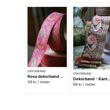
DEKORBAND
DEKORBAND
Rosa dekorband med påfåglar - 3cm
Dekorband - Kantband i textil
49 kr
/ meter
69 kr
/ meter