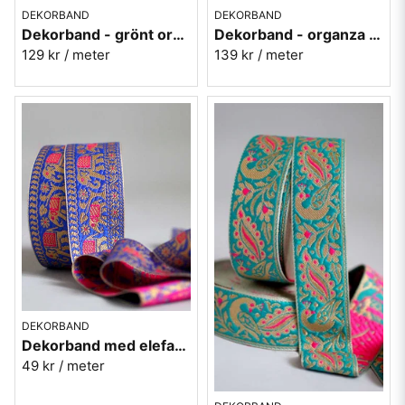
DEKORBAND
DEKORBAND
Dekorband - grönt organza med blommor
Dekorband - organza med röda blommor
129 kr
/ meter
139 kr
/ meter
DEKORBAND
Dekorband med elefanter på rad - klarblå
49 kr
/ meter