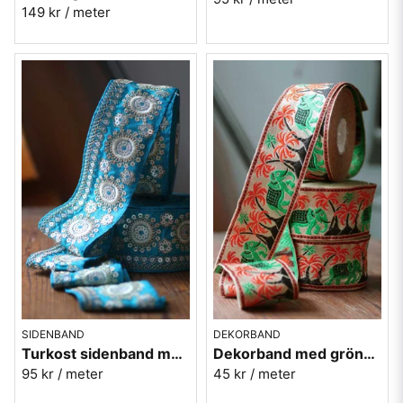
149 kr
/ meter
SIDENBAND
DEKORBAND
Turkost sidenband med silverbroderi 6,5cm
Dekorband med gröna elefanter - 6 cm
95 kr
/ meter
45 kr
/ meter