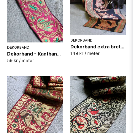
DEKORBAND
Dekorband extra brett - Kantband i textil Nr 60
DEKORBAND
149 kr
/ meter
Dekorband - Kantband i textil Nr 61
59 kr
/ meter