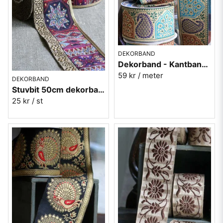
DEKORBAND
Dekorband - Kantband i textil Nr 85
59 kr
/ meter
DEKORBAND
Stuvbit 50cm dekorband i textil Nr 87
25 kr
/ st