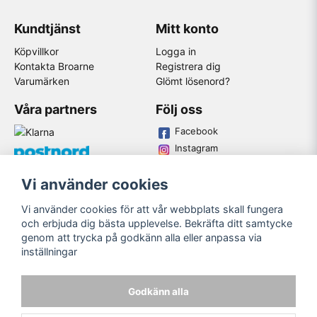
Kundtjänst
Mitt konto
Köpvillkor
Logga in
Kontakta Broarne
Registrera dig
Varumärken
Glömt lösenord?
Våra partners
Följ oss
Facebook
Instagram
Youtube
Vi använder cookies
Broarne AB
Vi använder cookies för att vår webbplats skall fungera
© Copyright
och erbjuda dig bästa upplevelse. Bekräfta ditt samtycke
genom att trycka på godkänn alla eller anpassa via
inställningar
Godkänn alla