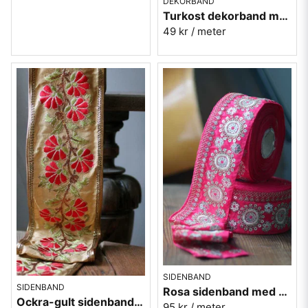
DEKORBAND
Turkost dekorband med påfåglar - 3cm
49 kr
/ meter
SIDENBAND
SIDENBAND
Rosa sidenband med silverbroderi 6,5cm
Ockra-gult sidenband med röda blommor 11,5cm
95 kr
/ meter