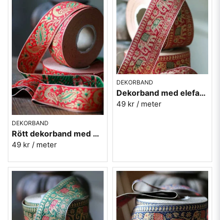
DEKORBAND
Dekorband med elefanter på rad - röd
49 kr
/ meter
DEKORBAND
Rött dekorband med påfåglar - 3cm
49 kr
/ meter