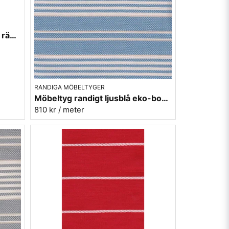
Mörkgrått möbeltyg med vita ränder - Björkö rand 98
RANDIGA MÖBELTYGER
Möbeltyg randigt ljusblå eko-bomull - Petter nr.659
810 kr
/ meter