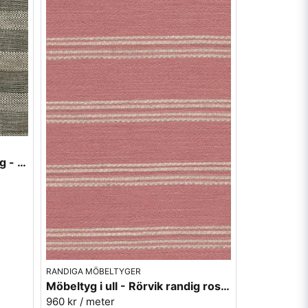
Linnekvalitet randigt möbeltyg - svart/oblekt 940926-98 Berghem
RANDIGA MÖBELTYGER
Möbeltyg i ull - Rörvik randig rosa nr.28 - Berghem
960 kr
/ meter