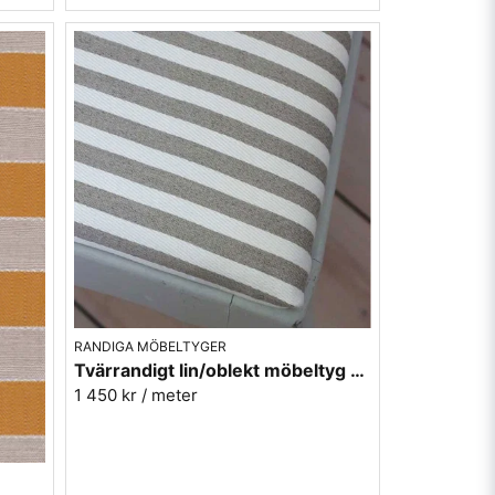
RANDIGA MÖBELTYGER
Tvärrandigt lin/oblekt möbeltyg - Hedvig rand nr.01
1 450 kr
/ meter