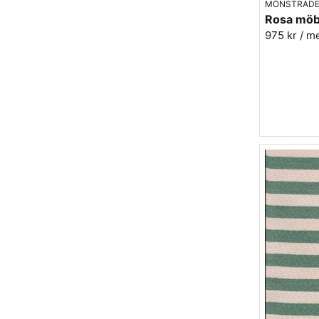
MÖNSTRADE
975 kr
/ m