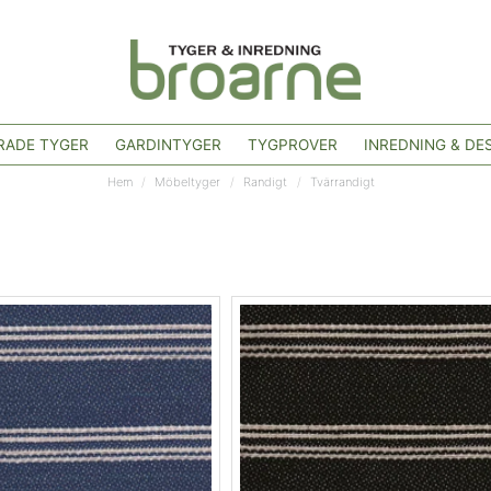
ADE TYGER
GARDINTYGER
TYGPROVER
INREDNING & DE
Hem
Möbeltyger
Randigt
Tvärrandigt