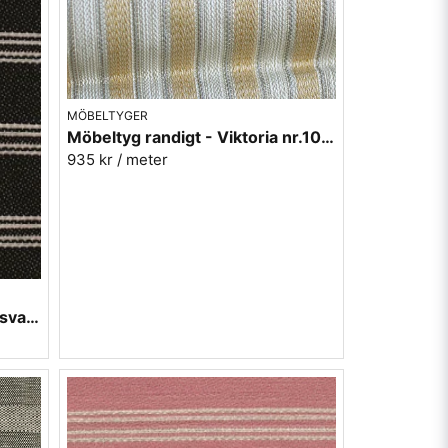
MÖBELTYGER
Möbeltyg randigt - Viktoria nr.10 gul
935 kr
/ meter
Möbeltyg i ull - Rörvik randig svart nr.98 - Berghem