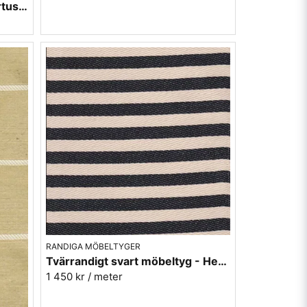
Randigt möbeltyg - gul Hubertus nr.12
RANDIGA MÖBELTYGER
Tvärrandigt svart möbeltyg - Hedvig rand nr.99
1 450 kr
/ meter