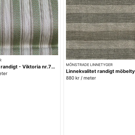
R
MÖNSTRADE LINNETYGER
Möbeltyg randigt - Viktoria nr.70 grön
eter
880 kr
/ meter