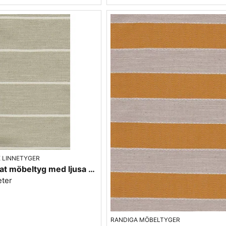
 LINNETYGER
Linnefärgat möbeltyg med ljusa ränder - Björkö rand 01
eter
RANDIGA MÖBELTYGER