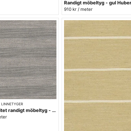
910 kr
/ meter
 LINNETYGER
Linnekvalitet randigt möbeltyg - ljusgrå 940926-90 Berghem
eter