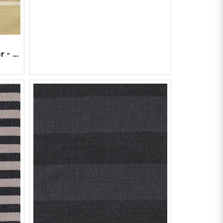
Gult möbeltyg med vita ränder - Björkö rand 10