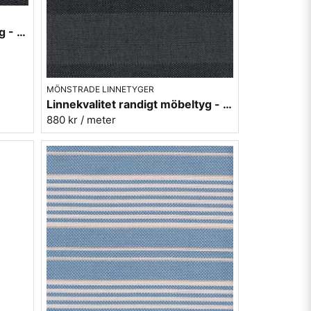
Tvärrandigt svart/lin möbeltyg - Hedvig rand nr.98
MÖNSTRADE LINNETYGER
Linnekvalitet randigt möbeltyg - gråsvart 940928-99 Berghem
880 kr
/ meter