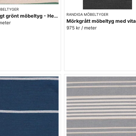
ÖBELTYGER
RANDIGA MÖBELTYGER
Tvärrandigt grönt möbeltyg - Hedvig rand nr.70
meter
975 kr
/ meter