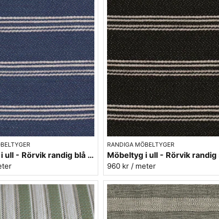
ÖBELTYGER
RANDIGA MÖBELTYGER
Möbeltyg i ull - Rörvik randig blå nr.52 - Berghem
eter
960 kr
/ meter