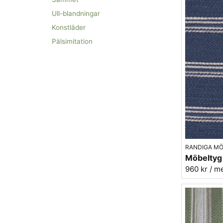
Ull-blandningar
Konstläder
Pälsimitation
RANDIGA M
960 kr
/ m