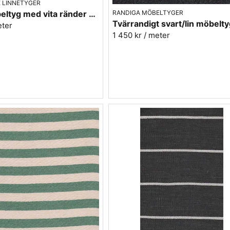
 LINNETYGER
RANDIGA MÖBELTYGER
Rosa möbeltyg med vita ränder - Björkö rand 31
eter
1 450 kr
/ meter