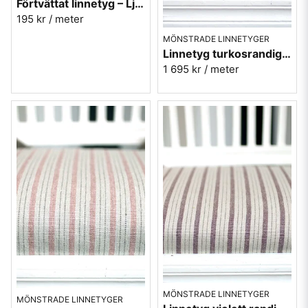
Förtvättat linnetyg – Ljusgrå (230 g/m²)
195 kr
/ meter
MÖNSTRADE LINNETYGER
Linnetyg turkosrandigt - Tetbury Stripe - Sanderson
1 695 kr
/ meter
MÖNSTRADE LINNETYGER
MÖNSTRADE LINNETYGER