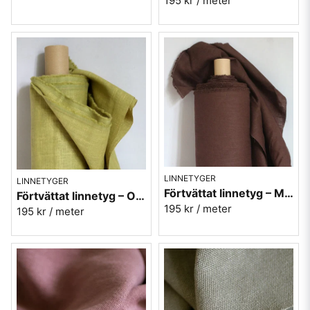
195 kr
/ meter
LINNETYGER
LINNETYGER
Förtvättat linnetyg – Mörkbrun (230 g/m²)
Förtvättat linnetyg – Olivgrön (230 g/m²)
195 kr
/ meter
195 kr
/ meter