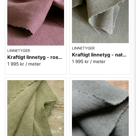
LINNETYGER
LINNETYGER
Kraftigt linnetyg - natur lin möbeltyg Enzimi Linen 548
Kraftigt linnetyg - rosa möbeltyg Enzimi Cinnobel 530
1 995 kr
/ meter
1 995 kr
/ meter