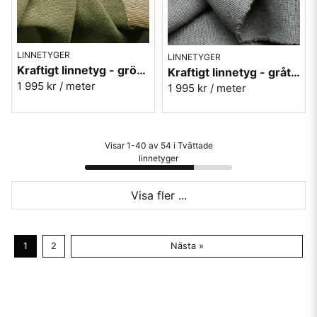
LINNETYGER
LINNETYGER
Kraftigt linnetyg - grönt möbeltyg Enzimi Olive 705
Kraftigt linnetyg - grått möbeltyg Enzimi Stone 515
1 995 kr
/ meter
1 995 kr
/ meter
Visar 1-40 av 54 i Tvättade
linnetyger
Visa fler ...
1
2
Nästa »