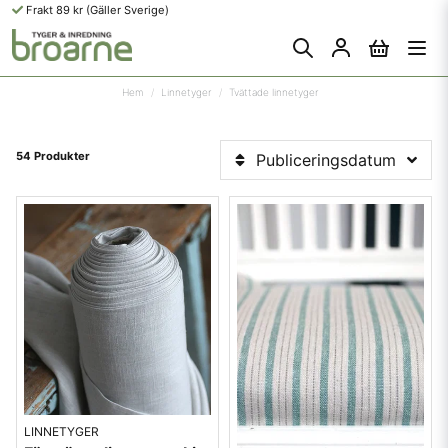
Frakt 89 kr (Gäller Sverige)
Hem
Linnetyger
Tvättade linnetyger
54 Produkter
Publiceringsdatum
LINNETYGER