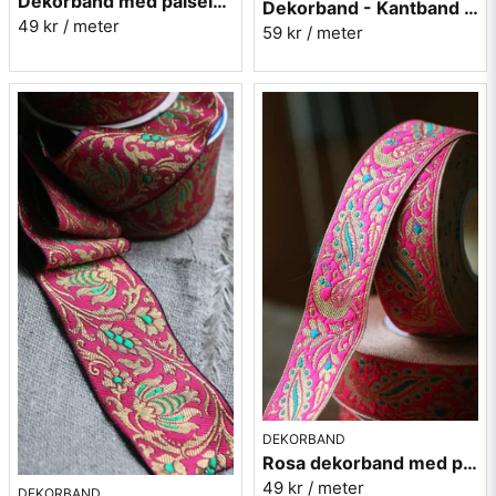
Dekorband med paisely - rosa
Dekorband - Kantband i textil Nr 40
49 kr
/ meter
59 kr
/ meter
DEKORBAND
Rosa dekorband med påfåglar - 3cm
49 kr
/ meter
DEKORBAND