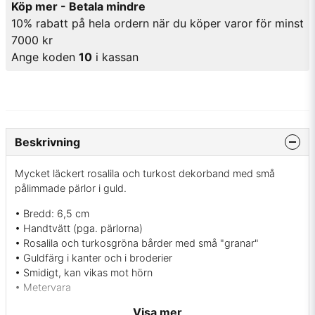
Köp mer - Betala mindre
10% rabatt på hela ordern när du köper varor för minst
7000 kr
Ange koden
10
i kassan
Beskrivning
Mycket läckert rosalila och turkost dekorband med små
pålimmade pärlor i guld.
• Bredd: 6,5 cm
• Handtvätt (pga. pärlorna)
• Rosalila och turkosgröna bårder med små "granar"
• Guldfärg i kanter och i broderier
• Smidigt, kan vikas mot hörn
• Metervara
Visa mer
Med det här bandet kan du dekorera massor av saker ex: