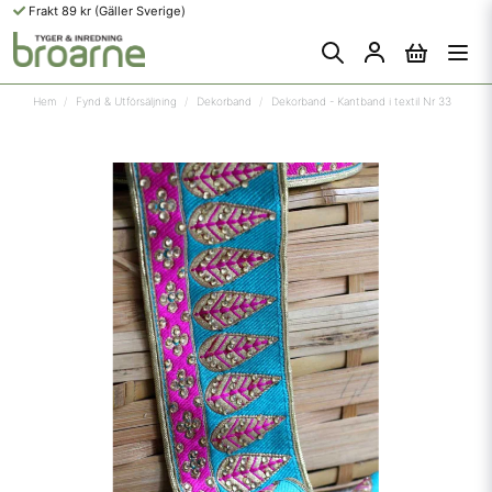
Frakt 89 kr (Gäller Sverige)
Hem
Fynd & Utförsäljning
Dekorband
Dekorband - Kantband i textil Nr 33