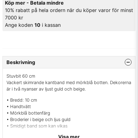
Köp mer - Betala mindre
10% rabatt på hela ordern när du köper varor för minst
7000 kr
Ange koden
10
i kassan
Beskrivning
Stuvbit 60 cm
Vackert skimrande kantband med mörkblå botten. Dekorerna
är i två nyanser av ljust guld och beige.
• Bredd: 10 cm
• Handtvätt
• Mörkblå bottenfärg
• Broderier i beige och ljus guld
• Smidigt band som kan vikas
Visa mer
Med det här bandet kan du dekorera massor av saker ex: