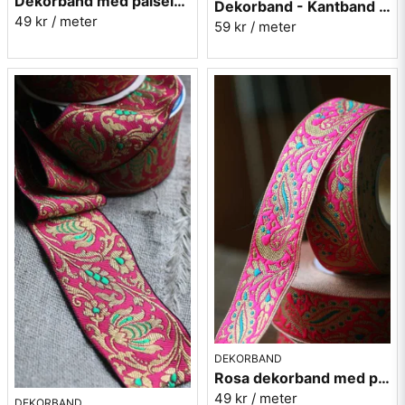
Dekorband med paisely - rosa
Dekorband - Kantband i textil Nr 40
49 kr
/ meter
59 kr
/ meter
DEKORBAND
Rosa dekorband med påfåglar - 3cm
49 kr
/ meter
DEKORBAND