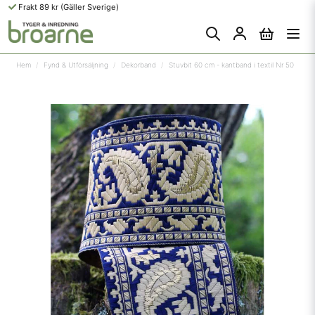
Frakt 89 kr (Gäller Sverige)
Hem
Fynd & Utförsäljning
Dekorband
Stuvbit 60 cm - kantband i textil Nr 50