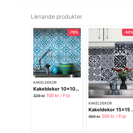
Liknande produkter
-70%
-50
KAKELDEKOR
Kakeldekor 10x10cm Marrakech 2023-21
100 kr
/ Frp
329 kr
KAKELDEKOR
Kakeldekor 15x15 cm
200 kr
/ Frp
400 kr