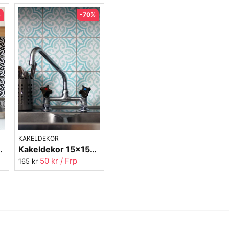
%
-70%
KAKELDEKOR
Marocko 2014-02
Kakeldekor 15x15cm Marrakech 2023-04
50 kr
/ Frp
165 kr