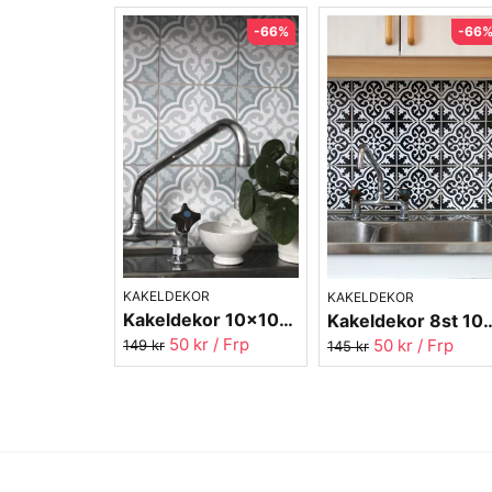
-66%
-66
KAKELDEKOR
KAKELDEKOR
Kakeldekor 10x10cm Marrakech 2023-06
Kakeldekor 8st 10x10cm 
50 kr
/ Frp
50 kr
/ Frp
149 kr
145 kr