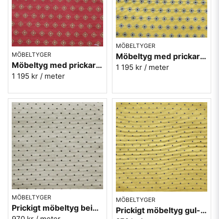
MÖBELTYGER
MÖBELTYGER
Möbeltyg med prickar - Kosmos nr.10 gul
Möbeltyg med prickar - Kosmos nr.30 röd
1 195 kr
/ meter
1 195 kr
/ meter
MÖBELTYGER
MÖBELTYGER
Prickigt möbeltyg beige Micro nr.02
Prickigt möbeltyg gul-blå Micro nr.10
970 kr
/ meter