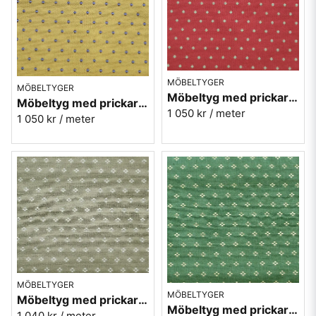
MÖBELTYGER
MÖBELTYGER
Möbeltyg med prickar - Plus nr.30 röd
Möbeltyg med prickar - Plus nr.10 gul
1 050 kr
/ meter
1 050 kr
/ meter
MÖBELTYGER
MÖBELTYGER
Möbeltyg med prickar - Meliss nr.01 beige
Möbeltyg med prickar - Meliss nr.70 grön
1 040 kr
/ meter