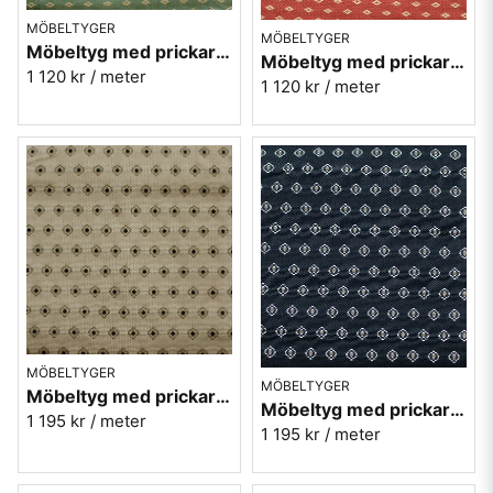
MÖBELTYGER
MÖBELTYGER
Möbeltyg med prickar - Orion nr.71 grön
Möbeltyg med prickar - Orion nr.30 ljusröd
1 120 kr
/ meter
1 120 kr
/ meter
MÖBELTYGER
MÖBELTYGER
Möbeltyg med prickar - Kosmos nr.01 beige
Möbeltyg med prickar - Kosmos nr.99 svart
1 195 kr
/ meter
1 195 kr
/ meter