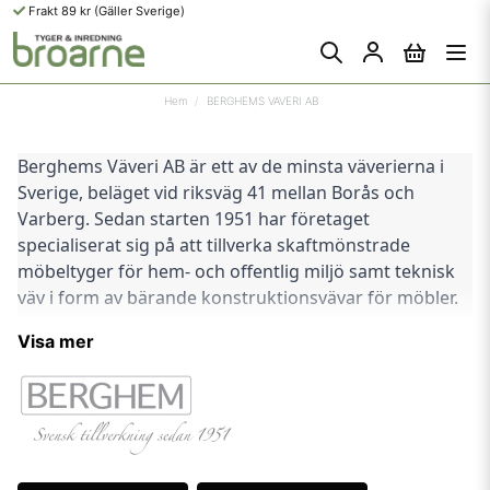
Frakt 89 kr (Gäller Sverige)
Hem
BERGHEMS VAVERI AB
Berghems Väveri AB är ett av de minsta väverierna i 
Sverige, beläget vid riksväg 41 mellan Borås och 
Varberg. Sedan starten 1951 har företaget 
specialiserat sig på att tillverka skaftmönstrade 
möbeltyger för hem- och offentlig miljö samt teknisk 
väv i form av bärande konstruktionsvävar för möbler. 
Berghems Väveri har en modern 
Visa mer
produktionsanläggning där all produktion sker in-
house av en personalstyrka på åtta personer.
Väveriet grundades av Kurt Ericsson som startade 
tillverkning av möbeltyg på en gammal vävstol med 
träjacquard. Under årens lopp har företaget 