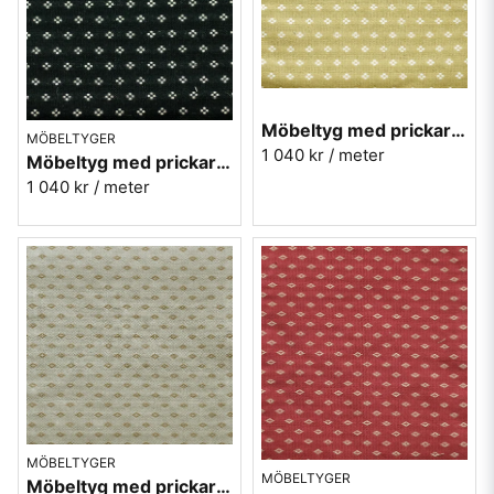
Möbeltyg med prickar - Meliss nr.10 gul
MÖBELTYGER
1 040 kr
/ meter
Möbeltyg med prickar - Meliss nr.99 svart
1 040 kr
/ meter
MÖBELTYGER
MÖBELTYGER
Möbeltyg med prickar - Orion nr.01 beige