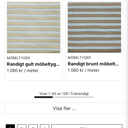
MÖBELTYGER
MÖBELTYGER
Randigt brunt möbeltyg i ull - Repris nr.80
Randigt gult möbeltyg i ull - Repris nr.10
1 060 kr
/ meter
1 060 kr
/ meter
Visar 1-40 av 128 i Tvärrandigt
Visa fler ...