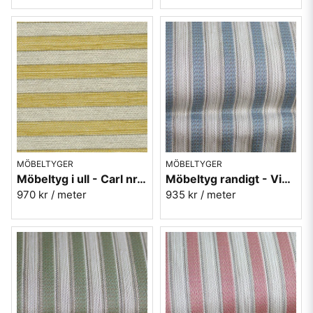
MÖBELTYGER
MÖBELTYGER
Möbeltyg i ull - Carl nr.10 gul
Möbeltyg randigt - Viktoria nr.50 blå
970 kr
/ meter
935 kr
/ meter