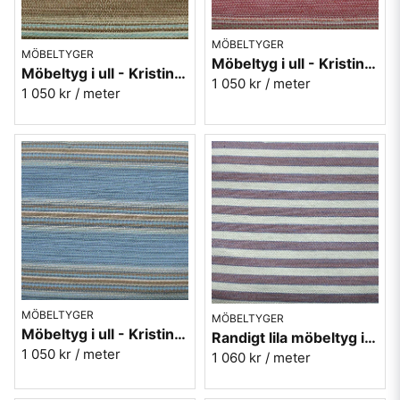
MÖBELTYGER
MÖBELTYGER
Möbeltyg i ull - Kristina nr.30 röd
Möbeltyg i ull - Kristina nr.80 brun
1 050 kr
/ meter
1 050 kr
/ meter
MÖBELTYGER
MÖBELTYGER
Möbeltyg i ull - Kristina nr.50 blå
Randigt lila möbeltyg i ull - Repris nr.40
1 050 kr
/ meter
1 060 kr
/ meter