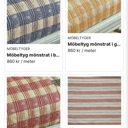
MÖBELTYGER
Möbeltyg mönstrat i gul och guld - Krusmynta nr.10
MÖBELTYGER
860 kr
/ meter
Möbeltyg mönstrat i blått och guld - Krusmynta nr.50
860 kr
/ meter