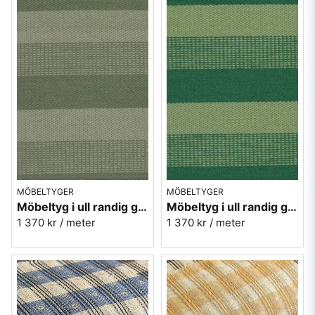
MÖBELTYGER
MÖBELTYGER
Möbeltyg i ull randig grön - Trio nr.70 Berghem
Möbeltyg i ull randig grön - Trio nr.71 Berghem
1 370 kr
/ meter
1 370 kr
/ meter