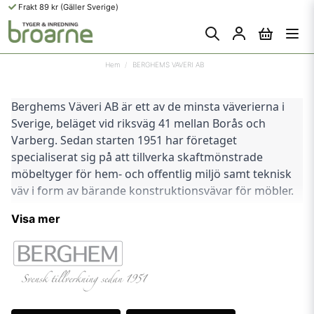
Frakt 89 kr (Gäller Sverige)
Hem
BERGHEMS VAVERI AB
Berghems Väveri AB är ett av de minsta väverierna i 
Sverige, beläget vid riksväg 41 mellan Borås och 
Varberg. Sedan starten 1951 har företaget 
specialiserat sig på att tillverka skaftmönstrade 
möbeltyger för hem- och offentlig miljö samt teknisk 
väv i form av bärande konstruktionsvävar för möbler. 
Berghems Väveri har en modern 
Visa mer
produktionsanläggning där all produktion sker in-
house av en personalstyrka på åtta personer.
Väveriet grundades av Kurt Ericsson som startade 
tillverkning av möbeltyg på en gammal vävstol med 
träjacquard. Under årens lopp har företaget 