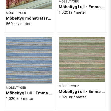
MÖBELTYGER
Möbeltyg i ull - Emma nr.30 rosa
1 020 kr
/ meter
MÖBELTYGER
Möbeltyg mönstrat i röd och guld - Krusmynta nr.30
860 kr
/ meter
MÖBELTYGER
MÖBELTYGER
Möbeltyg i ull - Emma nr.70 grön
Möbeltyg i ull - Emma nr.50 blå
1 020 kr
/ meter
1 020 kr
/ meter