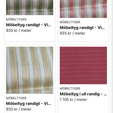
MÖBELTYGER
MÖBELTYGER
Möbeltyg randigt - Viktoria nr.70 grön
Möbeltyg randigt - Viktoria nr.30 rosa
935 kr
/ meter
935 kr
/ meter
MÖBELTYGER
Möbeltyg i ull randig - röd Therese nr.30
MÖBELTYGER
1 105 kr
/ meter
Möbeltyg randigt - Viktoria nr.10 gul
935 kr
/ meter