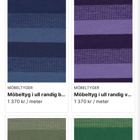
MÖBELTYGER
MÖBELTYGER
Möbeltyg i ull randig blå - Trio nr.51 Berghem
Möbeltyg i ull randig violett - Trio nr.40 Berghem
1 370 kr
/ meter
1 370 kr
/ meter