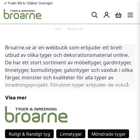
Frakt 89 kr (Gäller Sverige)
Hem
Broarne AB
Broarne.se är en webbutik som erbjuder ett brett 
utbud av olika tyger och dekorationsmaterial online. 
De har ett stort sortiment av möbeltyger, gardintyger, 
linnetyger, bomullstyger, galontyger och vaxduk i olika 
färger, mönster och kvaliteter för alla typer av 
inredningsprojekt. Förutom tyger erbjuder de också 
dekorplast och dekorband för att göra dina 
Visa mer
heminredningsprojekt ännu mer personliga.
Broarne.se har fokus på att erbjuda hög kvalitet på 
alla sina produkter till konkurrenskraftiga priser. De 
arbetar med pålitliga leverantörer och tillverkare för 
Rutigt & Randigt tyg
Linnetyger
Mönstrade tyger
att säkerställa att kunderna får produkter av högsta 