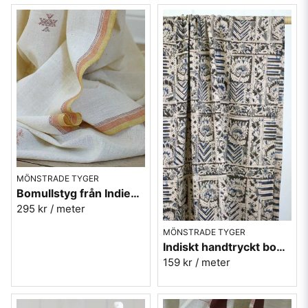
MÖNSTRADE TYGER
Bomullstyg från Indien - oblekt med orange kanter
295 kr
/ meter
MÖNSTRADE TYGER
Indiskt handtryckt bomullstyg - grå-svart-blå
159 kr
/ meter