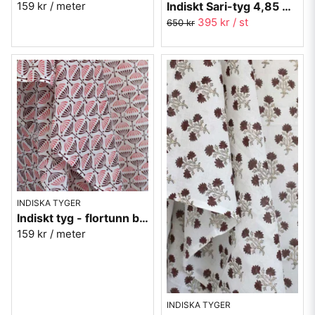
Indiskt Sari-tyg 4,85 meter- svart-röd
159 kr
/ meter
395 kr
/ st
650 kr
INDISKA TYGER
Indiskt tyg - flortunn bomull - nr 3
159 kr
/ meter
INDISKA TYGER