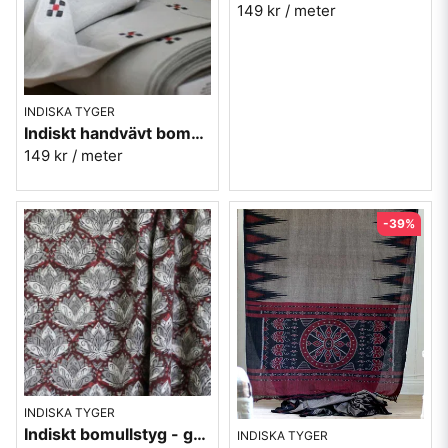
149 kr
/ meter
INDISKA TYGER
Indiskt handvävt bomullstyg svart-röd-grå nr.15
149 kr
/ meter
-39%
INDISKA TYGER
Indiskt bomullstyg - grå/plommon - Lotus nr.3
INDISKA TYGER