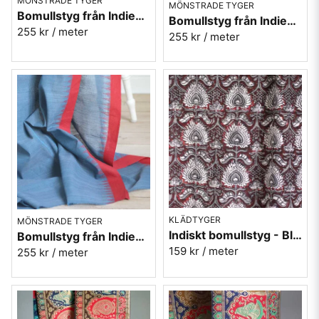
MÖNSTRADE TYGER
MÖNSTRADE TYGER
Bomullstyg från Indien - röd med blå kanter
Bomullstyg från Indien - röd med himmelsblå kanter
255 kr
/ meter
255 kr
/ meter
KLÄDTYGER
MÖNSTRADE TYGER
Indiskt bomullstyg - Blocktryck nr.5
Bomullstyg från Indien - blå med röda kanter
159 kr
/ meter
255 kr
/ meter