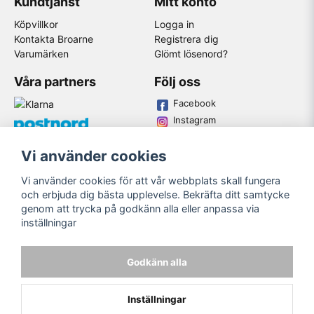
Kundtjänst
Mitt konto
Köpvillkor
Logga in
Kontakta Broarne
Registrera dig
Varumärken
Glömt lösenord?
Våra partners
Följ oss
Facebook
Instagram
Youtube
Vi använder cookies
Broarne AB
Vi använder cookies för att vår webbplats skall fungera
© Copyright
och erbjuda dig bästa upplevelse. Bekräfta ditt samtycke
genom att trycka på godkänn alla eller anpassa via
inställningar
Godkänn alla
Inställningar