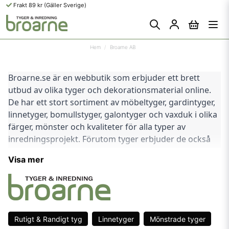
Frakt 89 kr (Gäller Sverige)
Hem
Broarne AB
Broarne.se är en webbutik som erbjuder ett brett 
utbud av olika tyger och dekorationsmaterial online. 
De har ett stort sortiment av möbeltyger, gardintyger, 
linnetyger, bomullstyger, galontyger och vaxduk i olika 
färger, mönster och kvaliteter för alla typer av 
inredningsprojekt. Förutom tyger erbjuder de också 
dekorplast och dekorband för att göra dina 
Visa mer
heminredningsprojekt ännu mer personliga.
Broarne.se har fokus på att erbjuda hög kvalitet på 
alla sina produkter till konkurrenskraftiga priser. De 
arbetar med pålitliga leverantörer och tillverkare för 
Rutigt & Randigt tyg
Linnetyger
Mönstrade tyger
att säkerställa att kunderna får produkter av högsta 