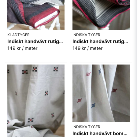
KLÄDTYGER
INDISKA TYGER
Indiskt handvävt rutigt tyg - röd-svart-grå nr.17
Indiskt handvävt rutigt tyg - rosa-svart-vit nr.16
149 kr
/ meter
149 kr
/ meter
INDISKA TYGER
Indiskt handvävt bomullstyg blå-röd-grå nr.14