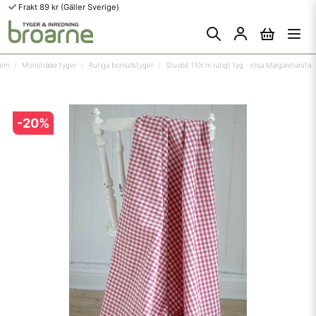
Frakt 89 kr (Gäller Sverige)
em
Mönstrade tyger
Rutiga bomullstyger
Stuvbit 110cm rutigt tyg - rosa Margaretaruta
-
20
%