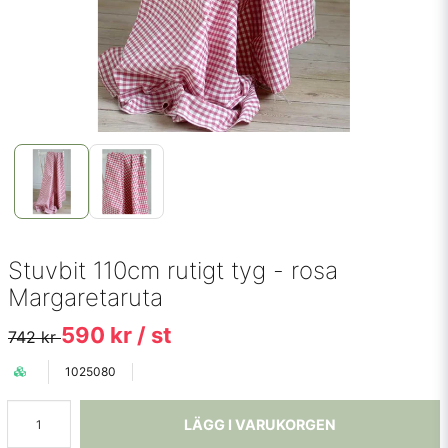
Stuvbit 110cm rutigt tyg - rosa
Margaretaruta
590 kr
/ st
742 kr
1025080
LÄGG I VARUKORGEN