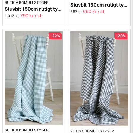
RUTIGA BOMULLSTYGER
Stuvbit 130cm rutigt tyg - beige Margaretaruta
Stuvbit 150cm rutigt tyg - grön Margaretaruta
690 kr
/ st
887 kr
790 kr
/ st
1 012 kr
-22%
-20%
RUTIGA BOMULLSTYGER
RUTIGA BOMULLSTYGER