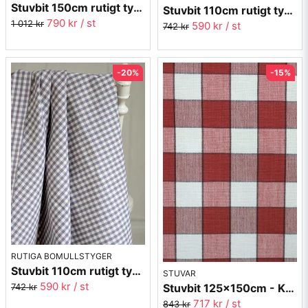
Stuvbit 150cm rutigt tyg - turkos Margaretaruta
Stuvbit 110cm rutigt tyg - svart Margaretaruta
790 kr
/ st
1 012 kr
590 kr
/ st
742 kr
-20%
-15%
RUTIGA BOMULLSTYGER
Stuvbit 110cm rutigt tyg - lila Margaretaruta
STUVAR
590 kr
/ st
742 kr
Stuvbit 125x150cm - Kavaljersruta 1020-13 röd
717 kr
/ st
843 kr