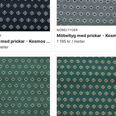
MÖBELTYGER
R
Möbeltyg med prickar - Kosmos nr.99 svart
1 195 kr
/ meter
meter