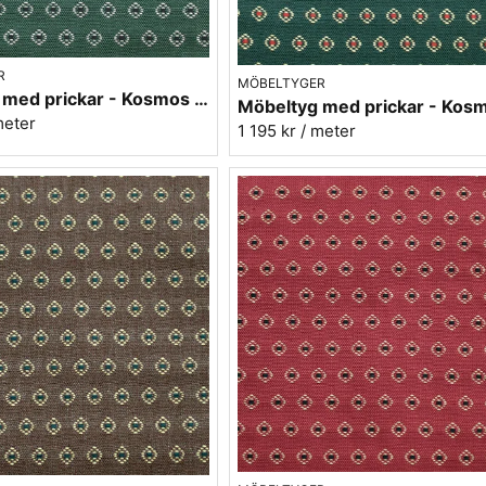
R
MÖBELTYGER
Möbeltyg med prickar - Kosmos nr.73 grön
meter
1 195 kr
/ meter