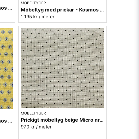
MÖBELTYGER
Möbeltyg med prickar - Kosmos nr.32 röd
Möbeltyg med prickar - Kosmos nr.70 grön
1 195 kr
/ meter
MÖBELTYGER
Prickigt möbeltyg beige Micro nr.02
Möbeltyg med prickar - Kosmos nr.10 gul
970 kr
/ meter