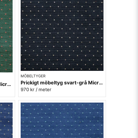
MÖBELTYGER
Prickigt möbeltyg svart-grå Micro nr.99
Prickigt möbeltyg grön-röd Micro nr.72
970 kr
/ meter