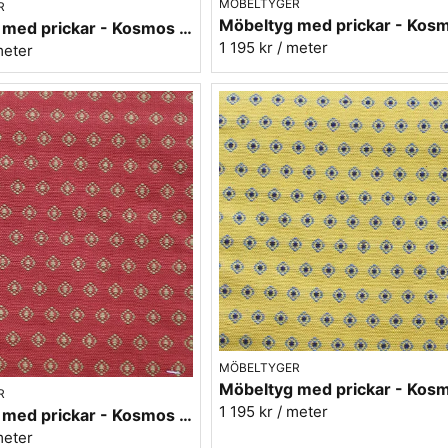
MÖBELTYGER
R
Möbeltyg med prickar - Kosmos nr.80 brun
1 195 kr
/ meter
meter
MÖBELTYGER
R
1 195 kr
/ meter
Möbeltyg med prickar - Kosmos nr.30 röd
meter