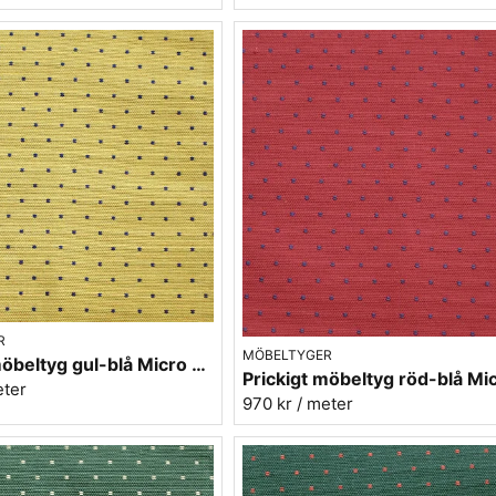
R
MÖBELTYGER
Prickigt möbeltyg gul-blå Micro nr.10
eter
970 kr
/ meter