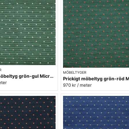
R
MÖBELTYGER
Prickigt möbeltyg grön-gul Micro nr.70
eter
970 kr
/ meter