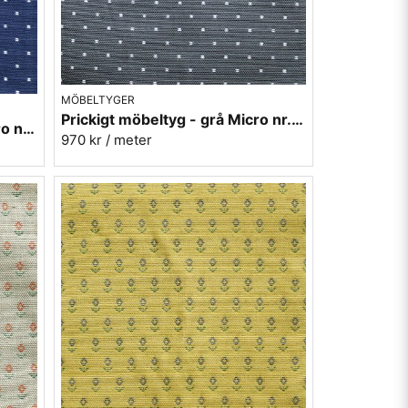
MÖBELTYGER
Prickigt möbeltyg - grå Micro nr.90
Prickigt möbeltyg blå-vit Micro nr.54
970 kr
/ meter