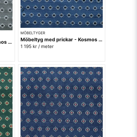
MÖBELTYGER
Möbeltyg med prickar - Kosmos nr.50 blå
Möbeltyg med prickar - Kosmos nr.90 grå
1 195 kr
/ meter