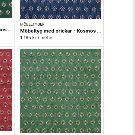
MÖBELTYGER
Möbeltyg med prickar - Kosmos nr.72 grön
Möbeltyg med prickar - Kosmos nr.54 blå
1 195 kr
/ meter