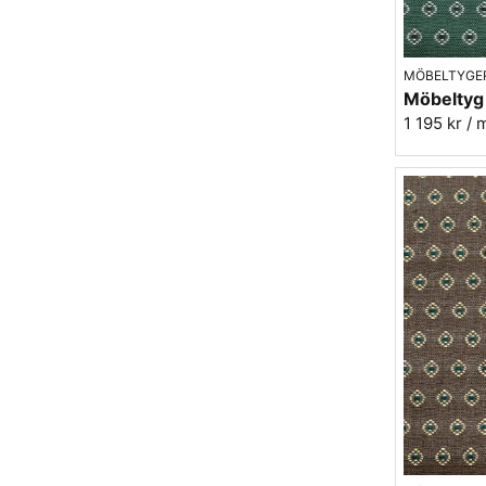
MÖBELTYGE
1 195 kr
/ 