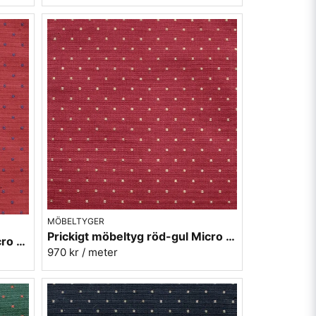
MÖBELTYGER
Prickigt möbeltyg röd-gul Micro nr.32
Prickigt möbeltyg röd-blå Micro nr.31
970 kr
/ meter