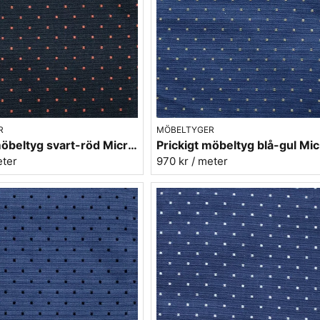
MÖBELTYGER
R
Prickigt möbeltyg svart-röd Micro nr.98
970 kr
/ meter
eter