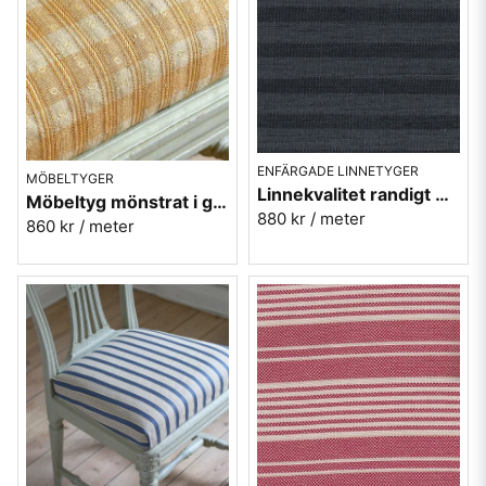
ENFÄRGADE LINNETYGER
MÖBELTYGER
Linnekvalitet randigt möbeltyg - gråsvart 940926-99 Berghem
Möbeltyg mönstrat i gul och guld - Krusmynta nr.10
880 kr
/ meter
860 kr
/ meter