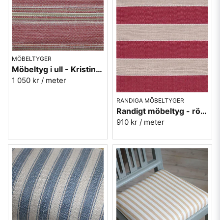
MÖBELTYGER
Möbeltyg i ull - Kristina nr.30 röd
1 050 kr
/ meter
RANDIGA MÖBELTYGER
Randigt möbeltyg - röd Hubertus nr.32
910 kr
/ meter