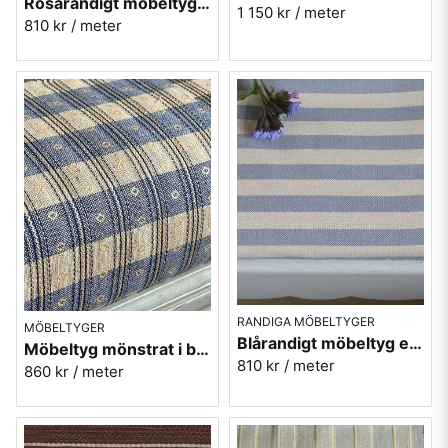
Rosarandigt möbeltyg eko-bomull - Lovisa rand nr.303
1 150 kr
/ meter
810 kr
/ meter
RANDIGA MÖBELTYGER
MÖBELTYGER
Blårandigt möbeltyg eko-bomull - Lovisa rand 513
Möbeltyg mönstrat i blått och guld - Krusmynta nr.50
810 kr
/ meter
860 kr
/ meter