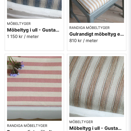
MÖBELTYGER
RANDIGA MÖBELTYGER
Möbeltyg i ull - Gustav nr.51 blå
Gulrandigt möbeltyg eko-bomull - Lovisa rand nr.103
1 150 kr
/ meter
810 kr
/ meter
MÖBELTYGER
RANDIGA MÖBELTYGER
Möbeltyg i ull - Gustav nr.81 brun