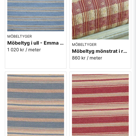
MÖBELTYGER
Möbeltyg i ull - Emma nr.50 blå
MÖBELTYGER
1 020 kr
/ meter
Möbeltyg mönstrat i röd och guld - Krusmynta nr.30
860 kr
/ meter