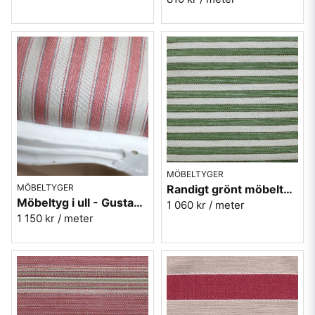
MÖBELTYGER
Randigt grönt möbeltyg i ull - Repris nr.70
MÖBELTYGER
Möbeltyg i ull - Gustav nr.30 rosa
1 060 kr
/ meter
1 150 kr
/ meter