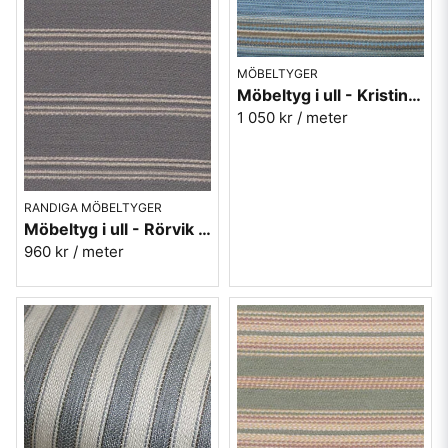
MÖBELTYGER
Möbeltyg i ull - Kristina nr.50 blå
1 050 kr
/ meter
RANDIGA MÖBELTYGER
Möbeltyg i ull - Rörvik randig grå nr.90 - Berghem
960 kr
/ meter