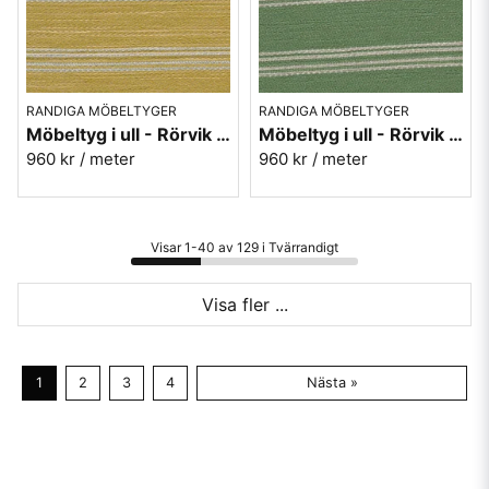
RANDIGA MÖBELTYGER
RANDIGA MÖBELTYGER
Möbeltyg i ull - Rörvik randig gul nr.12 - Berghem
Möbeltyg i ull - Rörvik randig grön nr.70 - Berghem
960 kr
/ meter
960 kr
/ meter
Visar 1-40 av 129 i Tvärrandigt
Visa fler ...
1
2
3
4
Nästa »