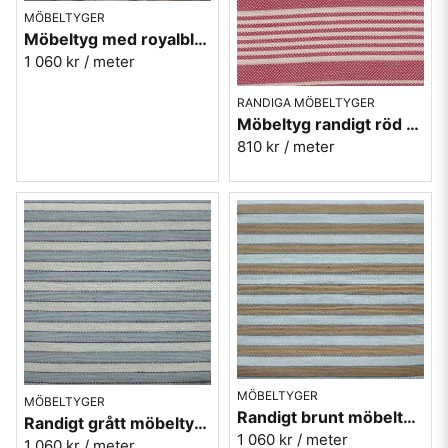
MÖBELTYGER
Möbeltyg med royalblå ränder - Magnus nr.50
1 060 kr
/ meter
RANDIGA MÖBELTYGER
Möbeltyg randigt röd eko-bomull - Petter nr.630
810 kr
/ meter
MÖBELTYGER
MÖBELTYGER
Randigt brunt möbeltyg i ull - Repris nr.80
Randigt grått möbeltyg i ull - Repris nr.90
1 060 kr
/ meter
1 060 kr
/ meter