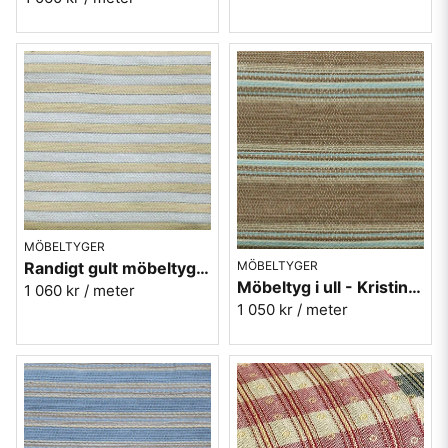
MÖBELTYGER
MÖBELTYGER
Randigt gult möbeltyg i ull - Repris nr.10
Möbeltyg i ull - Kristina nr.80 brun
1 060 kr
/ meter
1 050 kr
/ meter