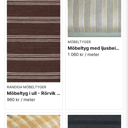
MÖBELTYGER
Möbeltyg med ljusbeige ränder - Magnus nr.01
1 060 kr
/ meter
RANDIGA MÖBELTYGER
Möbeltyg i ull - Rörvik randig brun nr.82 - Berghem
960 kr
/ meter