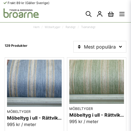
Frakt 89 kr (Gäller Sverige)
Hem
Möbeltyger
Randigt
Tvärrandigt
129 Produkter
Mest populära
MÖBELTYGER
MÖBELTYGER
Möbeltyg i ull - Rättvik nr.70 grön
Möbeltyg i ull - Rättvik nr.50 blå
995 kr
/ meter
995 kr
/ meter