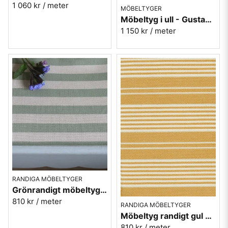
1 060 kr
/ meter
MÖBELTYGER
Möbeltyg i ull - Gustav nr.70 grön
1 150 kr
/ meter
RANDIGA MÖBELTYGER
Grönrandigt möbeltyg eko-bomull - Lovisa rand nr 703
810 kr
/ meter
RANDIGA MÖBELTYGER
Möbeltyg randigt gul eko-bomull - Petter nr.613
810 kr
/ meter