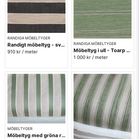
RANDIGA MÖBELTYGER
RANDIGA MÖBELTYGER
Randigt möbeltyg - svart Hubertus nr.99
Möbeltyg i ull - Toarp grön nr.70 - Berghem
910 kr
/ meter
1 000 kr
/ meter
MÖBELTYGER
Möbeltyg med gröna ränder - Magnus nr.70