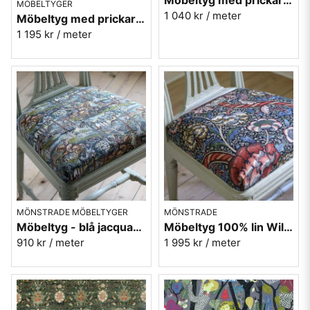
Möbeltyg med prickar - Meliss nr.10 gul
MÖBELTYGER
1 040 kr
/ meter
Möbeltyg med prickar - Kosmos nr.01 beige
1 195 kr
/ meter
MÖNSTRADE MÖBELTYGER
MÖNSTRADE
Möbeltyg - blå jacquard med hästar - Riddare
Möbeltyg 100% lin William Morris - Wandle - indigo/carmine
910 kr
/ meter
1 995 kr
/ meter