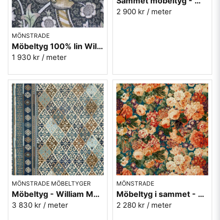
Sammet möbeltyg - William Morris - Acanthus - slate blue/thyme
2 900 kr
/ meter
MÖNSTRADE
Möbeltyg 100% lin William Morris - Wandle - charcoal/mustard
1 930 kr
/ meter
MÖNSTRADE MÖBELTYGER
MÖNSTRADE
Möbeltyg - William Morris - Burdock & Star - indigo
Möbeltyg i sammet - Sanderson - Very rose and peony - kingfisher rowan berry
3 830 kr
/ meter
2 280 kr
/ meter