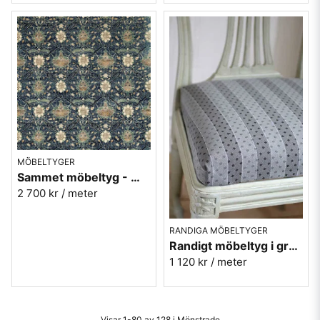
MÖBELTYGER
Sammet möbeltyg - William Morris - Montreal velvet - indigo/slate
2 700 kr
/ meter
RANDIGA MÖBELTYGER
Randigt möbeltyg i grått - Andreas nr.91
1 120 kr
/ meter
Visar 1-80 av 128 i Mönstrade