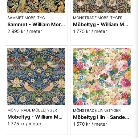
SAMMET MÖBELTYG
MÖNSTRADE MÖBELTYGER
Sammet - William Morris - Forest Velvet - Charcoal
Möbeltyg - William Morris - Strawberry thief chocloate/slate
2 995 kr
/ meter
1 775 kr
/ meter
MÖNSTRADE MÖBELTYGER
MÖNSTRADE LINNETYGER
Möbeltyg - William Morris - Strawberry thief indigo/mineral
Möbeltyg i lin - Sanderson - Very rose and peony - multi
1 775 kr
/ meter
1 570 kr
/ meter