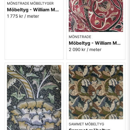
MÖNSTRADE MÖBELTYGER
Möbeltyg - William Morris - Strawberry thief slate/vellum
1 775 kr
/ meter
MÖNSTRADE
Möbeltyg - William Morris - Bullerswood - paprika/gold
2 090 kr
/ meter
SAMMET MÖBELTYG