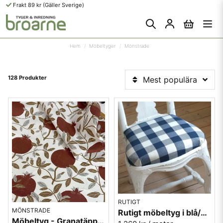
Frakt 89 kr (Gäller Sverige)
Hem
Möbeltyger
Mönstrade
128 Produkter
Mest populära
RUTIGT
MÖNSTRADE
Rutigt möbeltyg i blå/vit - Sjöberg nr.52 Berghem
Möbeltyg - Granatäpple brun - 100% lin