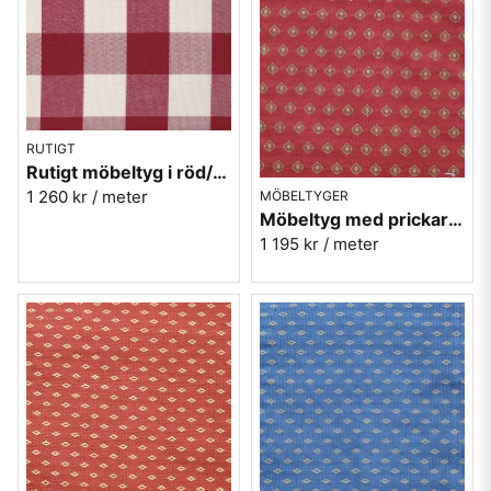
RUTIGT
Rutigt möbeltyg i röd/vit - Sjöberg nr.32 Berghem
1 260 kr
/ meter
MÖBELTYGER
Möbeltyg med prickar - Kosmos nr.30 röd
1 195 kr
/ meter