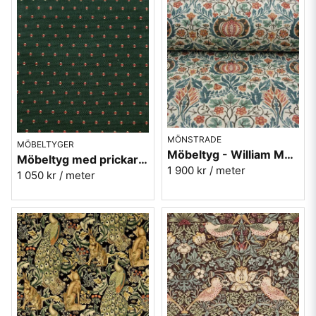
MÖNSTRADE
MÖBELTYGER
Möbeltyg - William Morris - Little Chintz - teal/saffron
Möbeltyg med prickar - Plus nr.72 mörkgrön
1 900 kr
/ meter
1 050 kr
/ meter