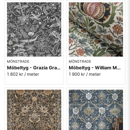
MÖNSTRADE
MÖNSTRADE
Möbeltyg - Grazia Grande grå - 100% lin
Möbeltyg - William Morris - Little Chintz - olive/ochre
1 802 kr
/ meter
1 900 kr
/ meter