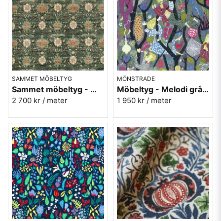
SAMMET MÖBELTYG
MÖNSTRADE
Sammet möbeltyg - William Morris - Montreal velvet - forest/teal
Möbeltyg - Melodi grå - Stig Lindberg - 100% lin
2 700 kr
/ meter
1 950 kr
/ meter