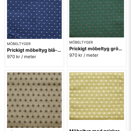
MÖBELTYGER
MÖBELTYGER
Prickigt möbeltyg grön-röd Micro nr.72
Prickigt möbeltyg blå-vit Micro nr.54
970 kr
/ meter
970 kr
/ meter