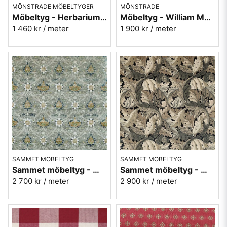
MÖNSTRADE MÖBELTYGER
MÖNSTRADE
Möbeltyg - Herbarium blå - Ljungbergs Textil
Möbeltyg - William Morris - Little Chintz - indigo/carmine
1 460 kr
/ meter
1 900 kr
/ meter
SAMMET MÖBELTYG
SAMMET MÖBELTYG
Sammet möbeltyg - William Morris - Montreal velvet - grey charcoal
Sammet möbeltyg - William Morris - Acanthus - charcoal/grey
2 700 kr
/ meter
2 900 kr
/ meter