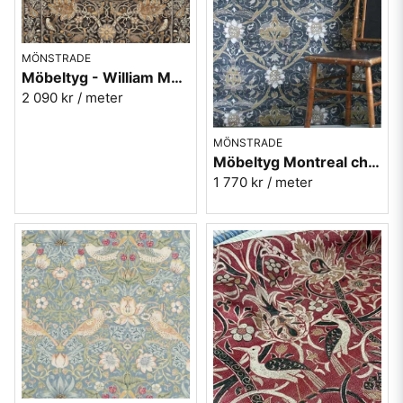
MÖNSTRADE
Möbeltyg - William Morris - Bullerswood - charcole/mustard
2 090 kr
/ meter
MÖNSTRADE
Möbeltyg Montreal charcoal/mustard - William Morris
1 770 kr
/ meter